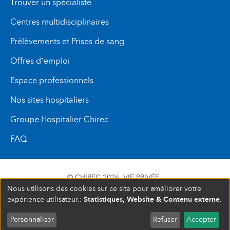
Trouver un spécialiste
Centres multidisciplinaires
Prélèvements et Prises de sang
Offres d’emploi
Espace professionnels
Nos sites hospitaliers
Groupe Hospitalier Chirec
FAQ
© CHIREC 2026
VIE PRIVÉE
Nous utilisons des cookies sur ce site pour améliorer votre
SIÈGE SOCIAL BOULEVARD DU TRIOMPHE 201 1160
Statistiques, Website & Contenu externe
expérience utilisateur.:
.
BRUXELLES N° D’ENTREPRISE : 472 937 059
Personnaliser
Refuser
Accepter