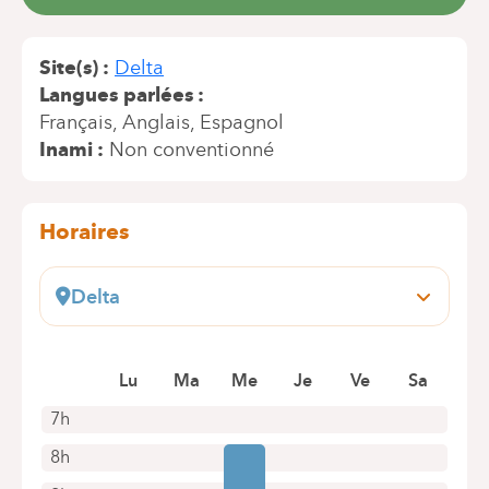
Site(s)
Delta
Langues parlées
Français
Anglais
Espagnol
Inami
Non conventionné
Horaires
Delta
Boulevard du Triomphe, 201
1160 Bruxelles (Auderghem)
Prendre rendez-vous en ligne
Lu
Ma
Me
Je
Ve
Sa
7h
8h