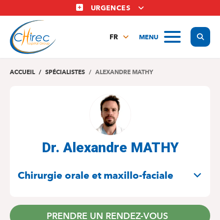
Aller
URGENCES
au
contenu
Display
MENU
principal
FR
NL
EN
ACCUEIL
SPÉCIALISTES
ALEXANDRE MATHY
Dr. Alexandre MATHY
SPÉCIALITÉS
Chirurgie orale et maxillo-faciale
PRENDRE UN RENDEZ-VOUS