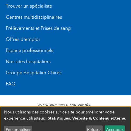
Trouver un spécialiste
Centres multidisciplinaires
Prélèvements et Prises de sang
Offres d’emploi
Espace professionnels
Nos sites hospitaliers
Groupe Hospitalier Chirec
FAQ
© CHIREC 2026
VIE PRIVÉE
Nous utilisons des cookies sur ce site pour améliorer votre
SIÈGE SOCIAL BOULEVARD DU TRIOMPHE 201 1160
Statistiques, Website & Contenu externe
expérience utilisateur.:
.
BRUXELLES N° D’ENTREPRISE : 472 937 059
Personnaliser
Refuser
Accepter