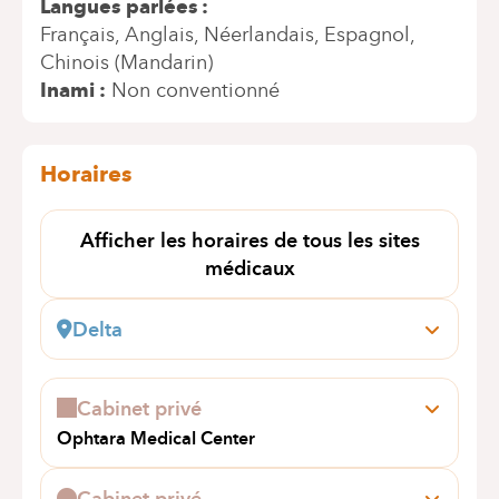
Langues parlées
Français
Anglais
Néerlandais
Espagnol
Chinois (Mandarin)
Inami
Non conventionné
Horaires
Afficher les horaires de tous les sites
médicaux
Delta
Boulevard du Triomphe, 201
1160 Auderghem
Cabinet privé
+32 2 434 81 09
Ophtara Medical Center
Rendez-vous uniquement par téléphone
avenue Louise 199
1050 Ixelles
Cabinet privé