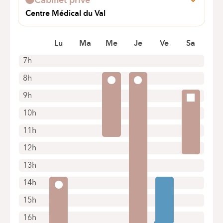
Centre Médical du Val
rue Edouard Gersis 18
1150 Woluwe Saint-Pierre
Lu
Ma
Me
Je
Ve
Sa
+32 772 16 24
7h
Rendez-vous uniquement par téléphone
8h
9h
10h
11h
12h
13h
14h
15h
16h