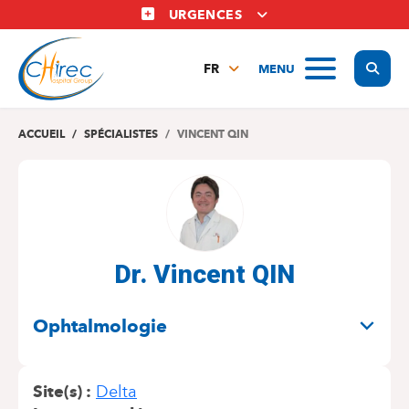
Aller
URGENCES
au
contenu
Display
MENU
principal
FR
NL
EN
ACCUEIL
SPÉCIALISTES
VINCENT QIN
Dr. Vincent QIN
SPÉCIALITÉS
Ophtalmologie
Site(s)
Delta