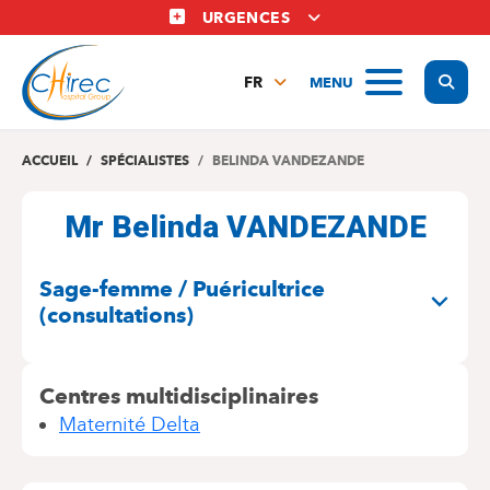
Aller
URGENCES
au
contenu
Display
MENU
principal
FR
NL
EN
ACCUEIL
SPÉCIALISTES
BELINDA VANDEZANDE
Mr Belinda VANDEZANDE
SPÉCIALITÉS
Sage-femme / Puéricultrice
(consultations)
Centres multidisciplinaires
Maternité Delta