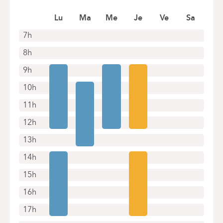
1050 Bruxelles (Ixelles)
Rendez-vous uniquement par téléphone
Prendre rendez-vous en ligne
Lu
Ma
Me
Je
Ve
Sa
7h
8h
9h
10h
11h
12h
13h
14h
15h
16h
17h