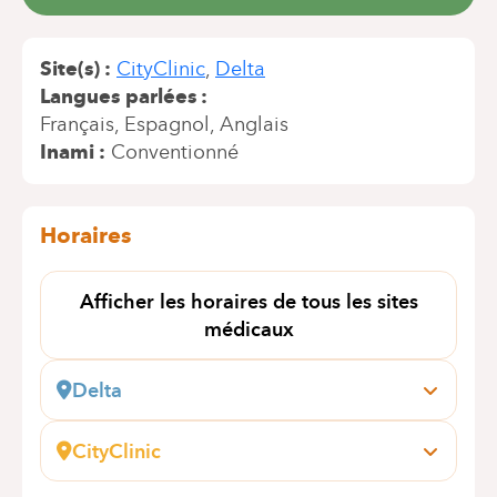
Site(s)
CityClinic
Delta
Langues parlées
Français
Espagnol
Anglais
Inami
Conventionné
Horaires
Afficher les horaires de tous les sites
médicaux
Delta
Boulevard du Triomphe, 201
1160 Bruxelles (Auderghem)
CityClinic
+32 2 434 81 04
Avenue Louise, 235B