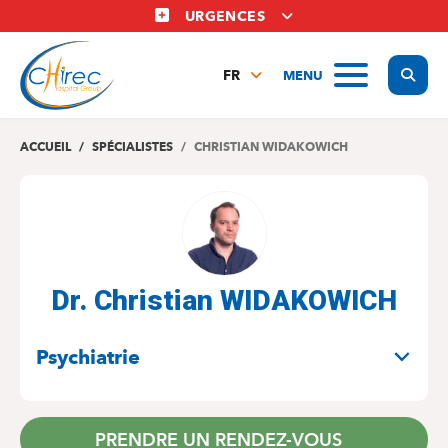
Aller
URGENCES
au
contenu
Display
MENU
principal
FR
NL
EN
ACCUEIL
SPÉCIALISTES
CHRISTIAN WIDAKOWICH
Dr. Christian WIDAKOWICH
SPÉCIALITÉS
Psychiatrie
PRENDRE UN RENDEZ-VOUS