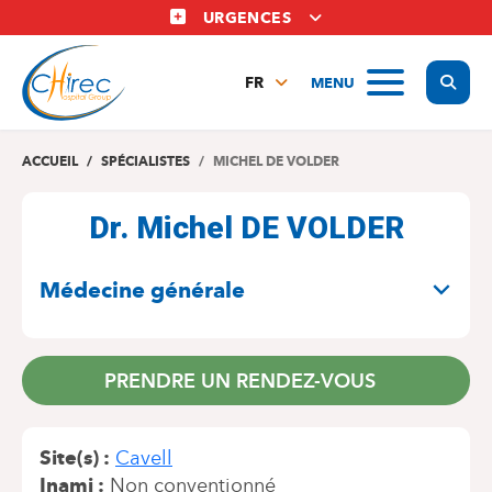
Aller
URGENCES
au
contenu
Display
MENU
principal
FR
NL
EN
ACCUEIL
SPÉCIALISTES
MICHEL DE VOLDER
Dr. Michel DE VOLDER
SPÉCIALITÉS
Médecine générale
PRENDRE UN RENDEZ-VOUS
Site(s)
Cavell
Inami
Non conventionné