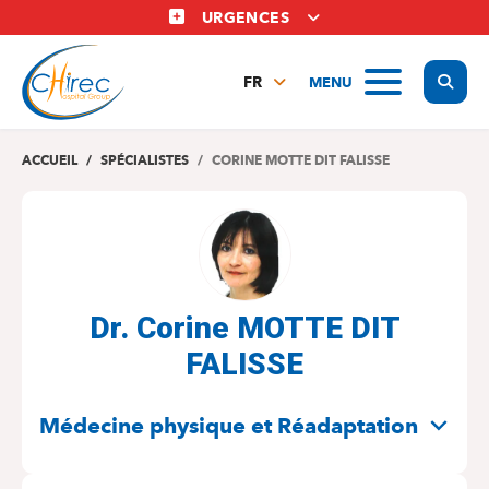
Aller
URGENCES
au
contenu
Display
MENU
principal
FR
NL
EN
ACCUEIL
SPÉCIALISTES
CORINE MOTTE DIT FALISSE
Dr. Corine MOTTE DIT
FALISSE
SPÉCIALITÉS
Médecine physique et Réadaptation