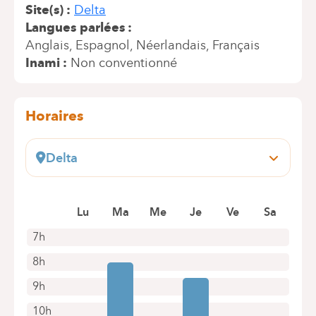
Site(s)
Delta
Langues parlées
Anglais
Espagnol
Néerlandais
Français
Inami
Non conventionné
Horaires
Delta
Boulevard du Triomphe, 201
1160 Bruxelles (Auderghem)
Lu
Ma
Me
Je
Ve
Sa
+32 2 434 81 07
Rendez-vous uniquement par téléphone
7h
8h
9h
10h