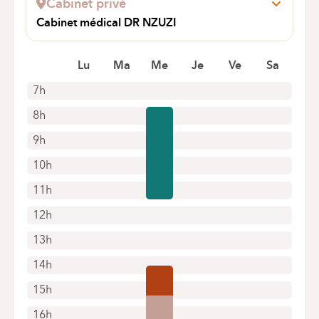
Cabinet privé
Prendre rendez-vous en ligne
Cabinet médical DR NZUZI
Kerpenerstrasse 5
4780 ST Vith
Lu
Ma
Me
Je
Ve
Sa
7h
8h
9h
10h
11h
12h
13h
14h
15h
16h