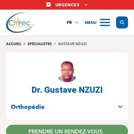
Aller
URGENCES
au
contenu
Display
MENU
principal
FR
NL
EN
ACCUEIL
SPÉCIALISTES
GUSTAVE NZUZI
Dr. Gustave NZUZI
SPÉCIALITÉS
Orthopédie
PRENDRE UN RENDEZ-VOUS