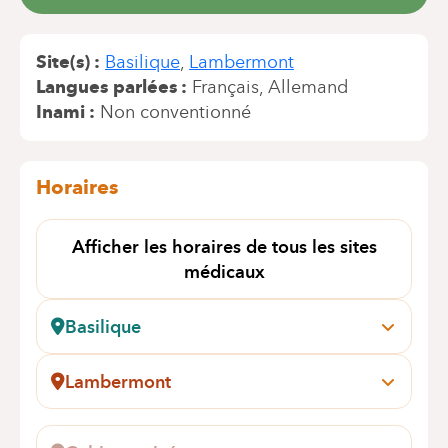
Site(s)
Basilique
Lambermont
Langues parlées
Français
Allemand
Inami
Non conventionné
Horaires
Afficher les horaires de tous les sites
médicaux
Basilique
Pangaert, 37-47
1083 Bruxelles (Ganshoren)
Lambermont
Prendre rendez-vous en ligne
Rue des Pensées, 1-5
1030 Schaerbeek