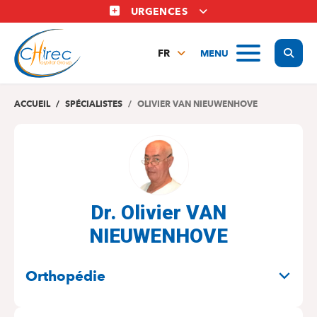
Aller
URGENCES
au
contenu
Display
MENU
principal
FR
NL
EN
ACCUEIL
SPÉCIALISTES
OLIVIER VAN NIEUWENHOVE
Dr. Olivier VAN
NIEUWENHOVE
SPÉCIALITÉS
Orthopédie