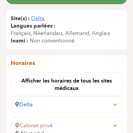
Site(s)
Delta
Langues parlées
Français
Néerlandais
Allemand
Anglais
Inami
Non conventionné
Horaires
Afficher les horaires de tous les sites
médicaux
Delta
Boulevard du Triomphe, 201
1160 Auderghem
Cabinet privé
Prendre rendez-vous en ligne