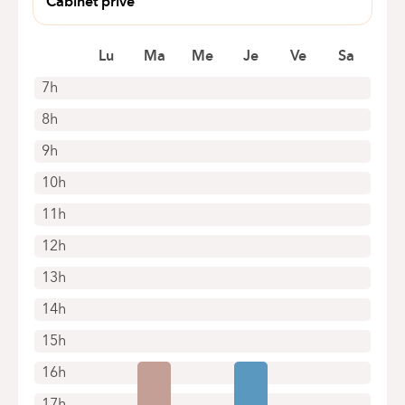
Cabinet privé
Zonienwoudlaan 48
1640 Rhodes Saint Genèse
Lu
Ma
Me
Je
Ve
Sa
7h
8h
9h
10h
11h
12h
13h
14h
15h
16h
17h