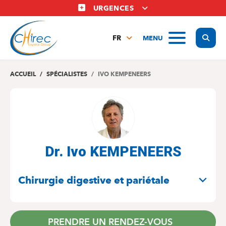
Aller
URGENCES
au
contenu
Display
MENU
principal
FR
NL
EN
ACCUEIL
SPÉCIALISTES
IVO KEMPENEERS
Dr. Ivo KEMPENEERS
SPÉCIALITÉS
Chirurgie digestive et pariétale
PRENDRE UN RENDEZ-VOUS